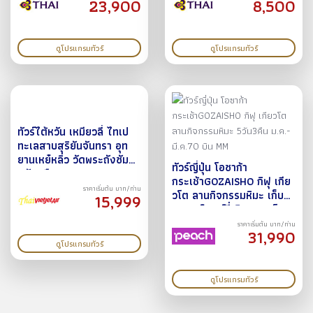
23,900
8,500
ดูโปรแกรมทัวร์
ดูโปรแกรมทัวร์
ทัวร์ไต้หวัน เหมียวลี่ ไทเป
ทะเลสาบสุริยันจันทรา อุท
ยานเหย๋หลิ่ว วัดพระถังซัมจัง
ทัวร์ญี่ปุ่น โอซาก้า
4วัน3คืน พ.ค.-ก.ย.68
กระเช้าGOZAISHO กิฟุ เกีย
ราคาเริ่มต้น บาท/ท่าน
วโต ลานกิจกรรมหิมะ เก็บ
15,999
สตรอว์เบอร์รี่ ชิราคาวาโกะ
วัดคิโยมิสึ ถนนสายกาน้ำชา
ราคาเริ่มต้น บาท/ท่าน
31,990
ชินไซบาชิ ศาลเจ้านัมบะ
ดูโปรแกรมทัวร์
5วัน3คืน ม.ค.-มี.ค.70 BY
MM
ดูโปรแกรมทัวร์