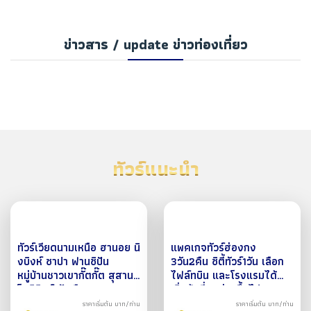
ข่าวสาร / update ข่าวท่องเที่ยว
ทัวร์แนะนำ
ทัวร์เวียดนามเหนือ ฮานอย นิ
แพคเกจทัวร์ฮ่องกง
งบิงห์ ซาปา ฟานซิปัน
3วัน2คืน ซิตี้ทัวร์1วัน เลือก
หมู่บ้านชาวเขากั๊ตกั๊ต สุสาน
ไฟล์ทบิน และโรงแรมได้
โฮจิมินห์ นังเรือพายฮาลอง
เริ่มต้นที่ 2 ท่านขึ้นไป
บก 4 วัน 3 คืน ธ.ค. 68
ราคาเริ่มต้น บาท/ท่าน
ราคาเริ่มต้น บาท/ท่าน