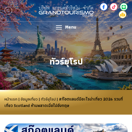
Menu
ทัวร์ยุโรป
หน้าแรก
|
ข้อมูลเที่ยว
|
ทัวร์ยุโรป
| สก๊อตแลนด์มีอะไรน่าเที่ยว 2026 รวมที่
เที่ยว Scotland ห้ามพลาดเมื่อไปอังกฤษ