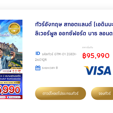
ทัวร์อังกฤษ สกอตแลนด์ (เอดินบ
ลิเวอร์พูล ออกซ์ฟอร์ด บาธ ลอน
ราคาเริ่มต้น
฿95,990
รหัสทัวร์ GTM-01 ZGEDI-
2601QR
ระยะเวลา 8
ดาวน์โหลดโปรแกรมทัวร์
จองทัวร์