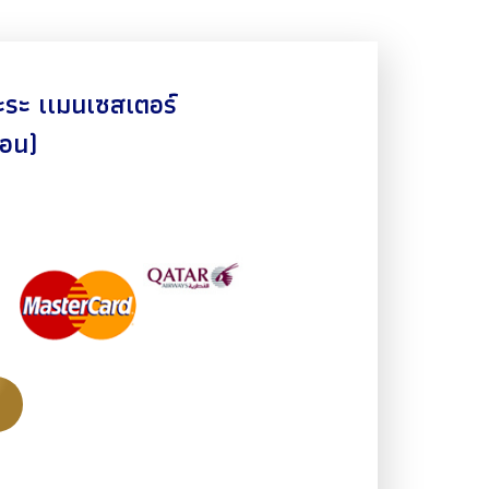
ะระ เเมนเซสเตอร์
ดอน)