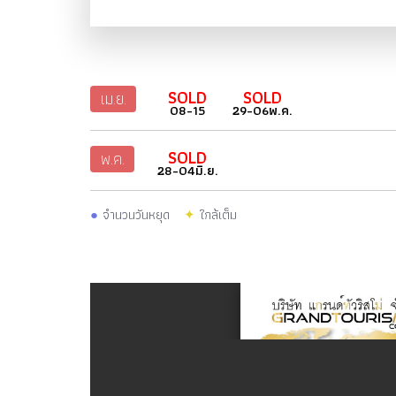
SOLD
SOLD
เม.ย.
08-15
29-06พ.ค.
SOLD
พ.ค.
28-04มิ.ย.
●
จำนวนวันหยุด
✦
ใกล้เต็ม