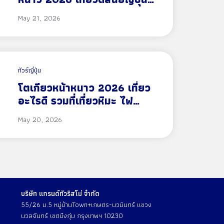
บรรยากาศคริสต์มาสและไฟ
May 21, 2026
Winter Illumination
ทัวร์ญี่ปุ่น
โตเกียวหน้าหนาว 2026 เที่ยว
อะไรดี รวมที่เที่ยวหิมะ ไฟ
ประดับ และบรรยากาศฤดูหนาว
May 20, 2026
ในโตเกียว
บริษัท แกรนด์ทัวริสโม่ จำกัด
55/26 ม.5 หมู่บ้านTown+เกษตร-นวมินทร์ แขวง
นวลจันทร์ เขตบึงกุ่ม กรุงเทพฯ 10230