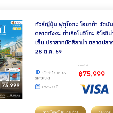
ทัวร์ญี่ปุ่น ฟุกุโอกะ โอซาก้า วัดนั
ตลาดทังงะ ท่าเรือโมจิโกะ ฮิโรชิม
เซ็น ปราสาทมัตสึยาม่า ตลาดปลาค
28 ต.ค. 69
ราคาเริ่มต้น
฿75,999
รหัสทัวร์ GTM-09
SHTGFUK1
ระยะเวลา 7
ดาวน์โหลดโปรแกรมทัวร์
จองทัวร์