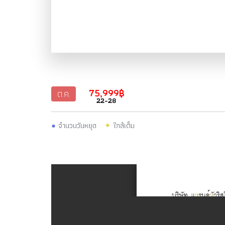
75,999฿
ต.ค.
22-28
●
จำนวนวันหยุด
✦
ใกล้เต็ม