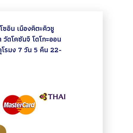
นโซอิน เมืองคิตะคิวชู
่า วัดโคซันจิ โดโกะออน
ุโรมง 7 วัน 5 คืน 22-